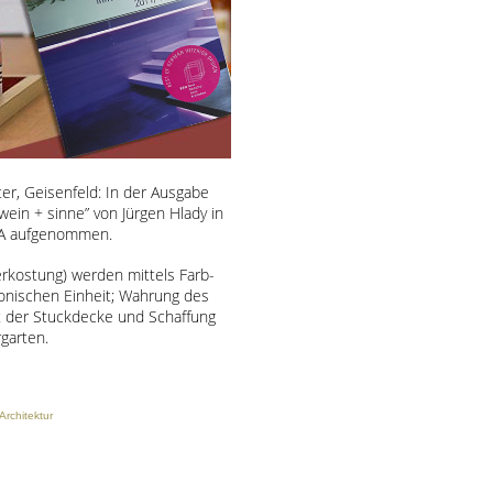
r, Geisenfeld: In der Ausgabe
wein + sinne” von Jürgen Hlady in
A
aufgenommen.
erkostung) werden mittels Farb-
tonischen Einheit; Wahrung des
lt der Stuckdecke und Schaffung
garten.
rchitektur