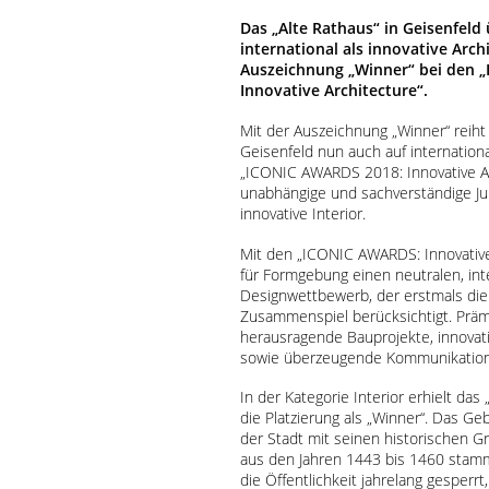
Das „Alte Rathaus“ in Geisenfeld
international als innovative Arch
Auszeichnung „Winner“ bei den 
Innovative Architecture“.
Mit der Auszeichnung „Winner“ reiht 
Geisenfeld nun auch auf internation
„ICONIC
AWARDS
2018: Innovative A
unabhängige und sachverständige Ju
innovative Interior.
Mit den „ICONIC
AWARDS
: Innovativ
für Formgebung einen neutralen, int
Designwettbewerb, der erstmals die 
Zusammenspiel berücksichtigt. Prämi
herausragende Bauprojekte, innovati
sowie überzeugende Kommunikation 
In der Kategorie Interior erhielt das
die Platzierung als „Winner“. Das Ge
der Stadt mit seinen historischen G
aus den Jahren 1443 bis 1460 stamm
die Öffentlichkeit jahrelang gesperrt