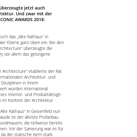
 überzeugte jetzt auch
itektur. Und zwar mit der
„ICONIC
AWARDS
2018:
sich das „Alte Rathaus“ in
aler Ebene ganz oben ein. Bei den
rchitecture“ überzeugte die
ry vor allem das gelungene
e Architecture“ etablierte der Rat
ernationalen Architektur- und
Disziplinen in ihrem
ert wurden international
ves Interior- und Produktdesign
im Kontext der Architektur.
 „Alte Rathaus“ in Geisenfeld nun
bäude ist der älteste Profanbau
rundmauern, die teilweise bereits
en. Vor der Sanierung war es für
, da der statische Kern stark